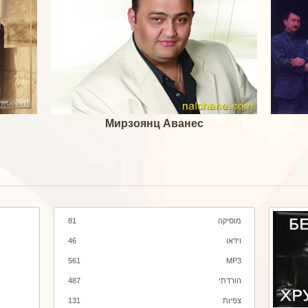
Мирзоянц Аванес
מוסיקה
81
וידאו
46
561
MP3
הורדתי
487
צפיות
131