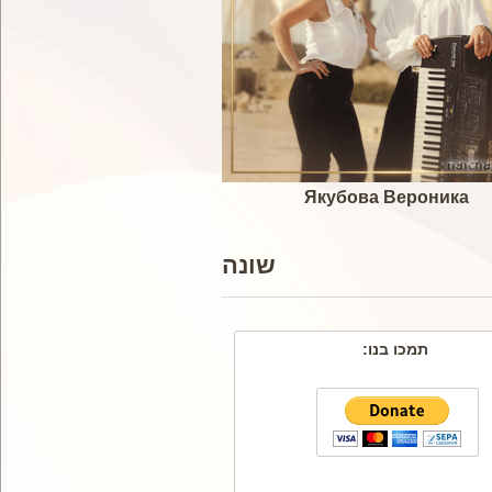
Якубова Вероника
שונה
תמכו בנו: