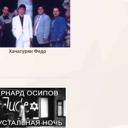
Хачатурян Федо