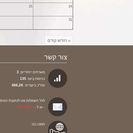
25
24
31
« חודש קודם
צור קשר
מארחים ייחודיים:
3
כניסות ביום:
135
סה"כ ביקורים:
486,2K
לכל השאלות פנו לכתובת האימי
- או ל -
אינסטגרם
תמכו בנו: