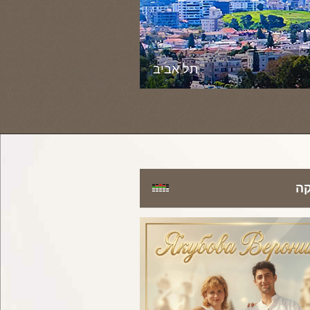
תל אביב
קה