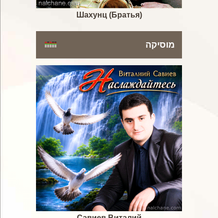
Шахунц (Братья)
מוסיקה
Савиев Виталий