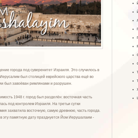
ние города под суверенитет Израиля. Это случилось в
Иерусалим был столицей еврейского царства ещё во
ии был завоёван римлянами и разрушен.
имость 1948 г. город был разделён: восточная часть
ась под контролем Израиля. На третьи сутки
ия захватила восточную, самую древнюю, часть города.
ор в эту памятную дату празднуется Йом Иерушалаим -