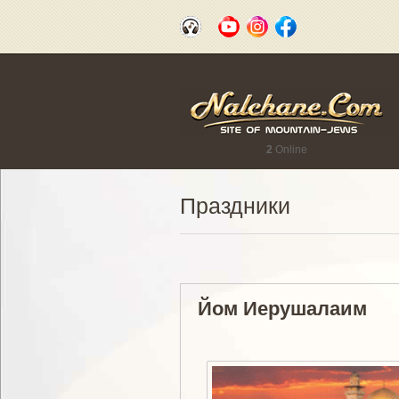
2
Online
Праздники
Йом Иерушалаим