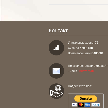
Контакт
Уникальные хосты:
76
Хиты за день:
188
Всего посещений:
485,9K
По всем вопросам обращайте
- или в -
инстаграм
Поддержите нас: