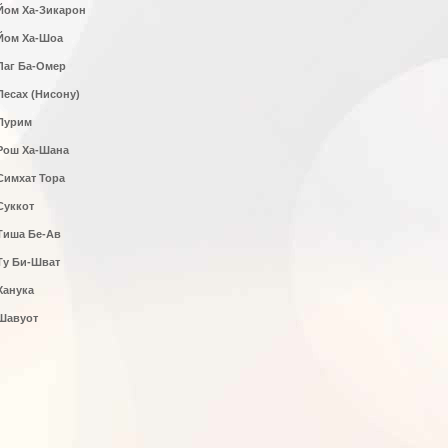
Йом Ха-Зикарон
Йом Ха-Шоа
Лаг Ба-Омер
Песах (Нисону)
Пурим
Рош Ха-Шана
Симхат Тора
Суккот
Тиша Бе-Ав
Ту Би-Шват
Ханука
Шавуот