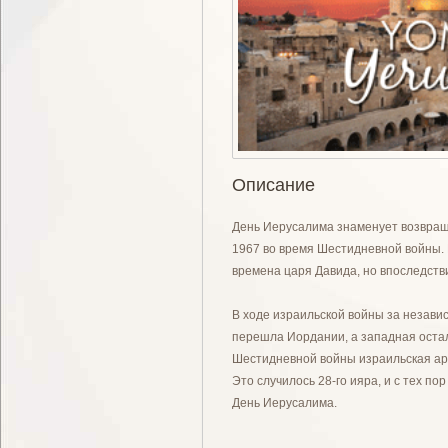
Описание
День Иерусалима знаменует возвраще
1967 во время Шестидневной войны. 
времена царя Давида, но впоследств
В ходе израильской войны за независ
перешла Иордании, а западная остал
Шестидневной войны израильская арм
Это случилось 28-го ияра, и с тех п
День Иерусалима.