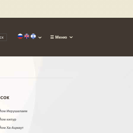
☰ Меню
ск
сок
Йом Иерушалаим
Йом кипур
Йом Ха-Ацмаут