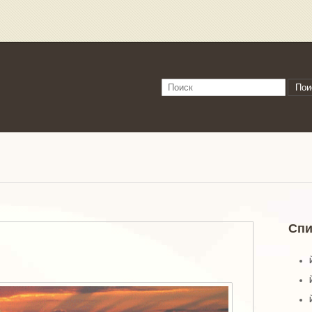
Пои
Спи